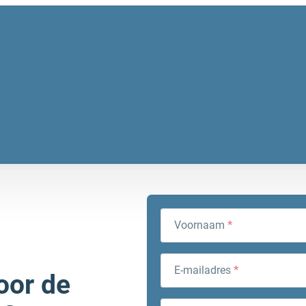
Voornaam
*
E-mailadres
*
oor de