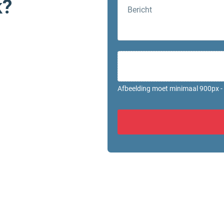
k?
Bericht
Afbeelding moet minimaal 900px - 